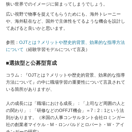
狭い世界でのイメージに留まってしまうでしょう。
広い視野で物事を捉えてもらうためにも、海外トレーニー
や、海外駐在など、国外で主体性をてるような機会を設計し
てあげると良いかと思います。
参照：
OJTとは？メリットや歴史的背景、効果的な指導方法
について
（経験学習モデルについて言及）
■選抜型と公募型育成
コラム：『OJTとは？メリットや歴史的背景、効果的な指導
方法について』の中に職場学習の重要性について言及されて
いる箇所がありますが、
人の成長には「職場における成長」：「上司など周囲の人と
の関わり」：「研修などのOFFJT機会」＝7：2：1という法
則があります。（米国の人事コンサルタント会社ロミンガー
社の創業者マイケル・M・ロンバルドとロバート・W・アイ
チンガーの研究）