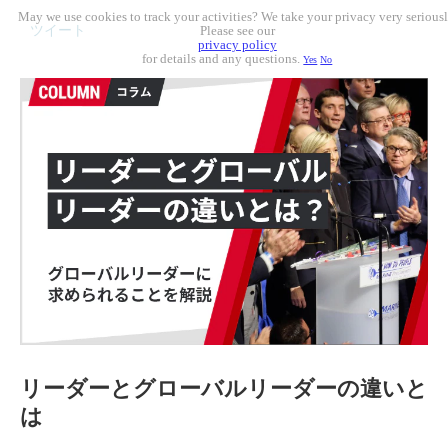
May we use cookies to track your activities? We take your privacy very seriousl
ツイート
Please see our
privacy policy
for details and any questions.
Yes
No
リーダーとグローバルリーダーの違いと
は