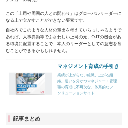
この「上司や周囲の人との関わり」はグローバルリーダーに
なる上で欠かすことができない要素です。
自社内でこのような人材の輩出を考えていらっしゃるようで
あれば、人事異動等でふさわしい上司の元、OJTの機会があ
る環境に配置することで、本人のリーダーとしての意志を育
むことができるかもしれません。
マネジメント育成の手引き
業績が上がらない組織、上がる組
織。違いを分かつマネジャー・管理
職の育成に不可欠な、体系的なフレ
ームワークと実践のポイントとは。
ソリューションサイト
組織人事のプロフェッショナルファ
ーム、リンクアンドモチベーション
独自の視点で徹底解説。
記事まとめ