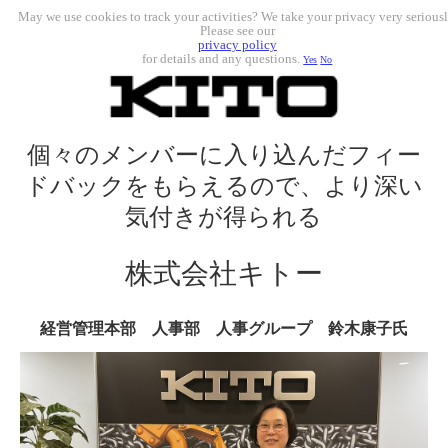
May we use cookies to track your activities? We take your privacy very seriousl
Please see our
privacy policy
for details and any questions.
Yes
No
個々のメンバーに入り込んだフィー
ドバックをもらえるので、より深い
気付きが得られる
株式会社キトー
経営管理本部 人事部 人事グループ 鈴木康子氏