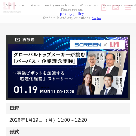
May we use cookies to track your activities? We take your privacy very seriousl
Please see our
privacy policy
for details and any questions.
Yes
No
組織開発
人材採用
人材開発
導入事例
セミナー
日程
コラム記事
2026年1月19日（月）11:00～12:20
お役立ち資料
形式