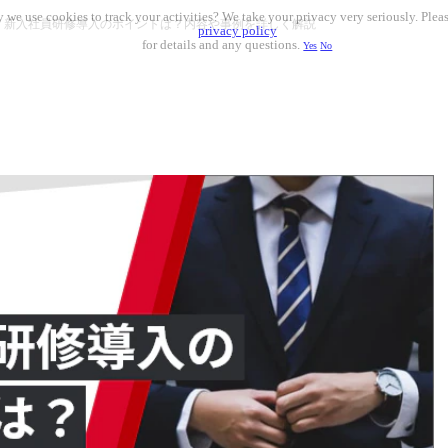
 we use cookies to track your activities? We take your privacy very seriously. Pleas
新入社員研修導入のポイントは？内容や事例を詳しく解説
privacy policy
for details and any questions.
Yes
No