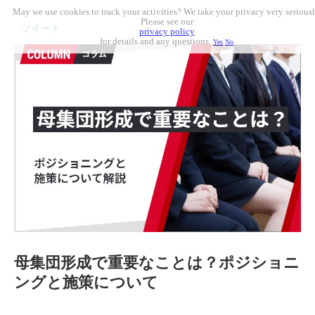
May we use cookies to track your activities? We take your privacy very seriousl
Please see our
ツイート
privacy policy
for details and any questions.
Yes
No
母集団形成で重要なことは？ポジショニ
ングと施策について