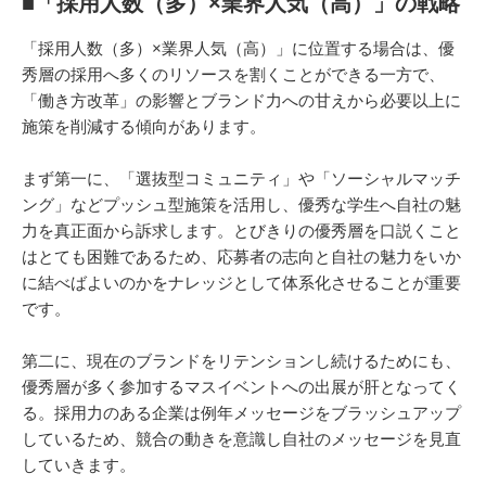
■「採用人数（多）×業界人気（高）」の戦略
「採用人数（多）×業界人気（高）」に位置する場合は、優
秀層の採用へ多くのリソースを割くことができる一方で、
「働き方改革」の影響とブランド力への甘えから必要以上に
施策を削減する傾向があります。
まず第一に、「選抜型コミュニティ」や「ソーシャルマッチ
ング」などプッシュ型施策を活用し、優秀な学生へ自社の魅
力を真正面から訴求します。とびきりの優秀層を口説くこと
はとても困難であるため、応募者の志向と自社の魅力をいか
に結べばよいのかをナレッジとして体系化させることが重要
です。
第二に、現在のブランドをリテンションし続けるためにも、
優秀層が多く参加するマスイベントへの出展が肝となってく
る。採用力のある企業は例年メッセージをブラッシュアップ
しているため、競合の動きを意識し自社のメッセージを見直
していきます。