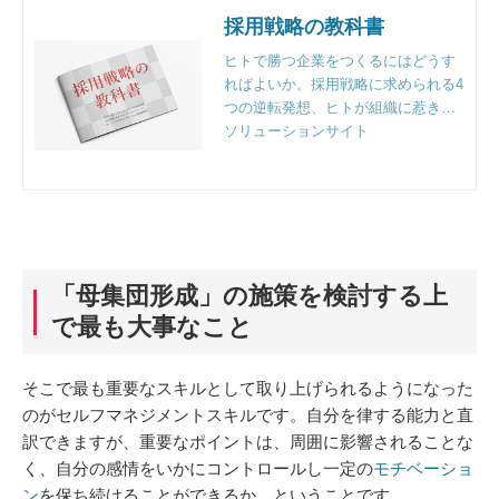
採用戦略の教科書
ヒトで勝つ企業をつくるにはどうす
ればよいか。採用戦略に求められる4
つの逆転発想、ヒトが組織に惹きつ
けられる4つの要因、オープンな時代
ソリューションサイト
に求められる組織開発など、組織人
事のプロフェッショナルファーム、
リンクアンドモチベーション独自の
視点で解説。
「母集団形成」の施策を検討する上
で最も大事なこと
そこで最も重要なスキルとして取り上げられるようになった
のがセルフマネジメントスキルです。自分を律する能力と直
訳できますが、重要なポイントは、周囲に影響されることな
く、自分の感情をいかにコントロールし一定の
モチベーショ
ン
を保ち続けることができるか、ということです。