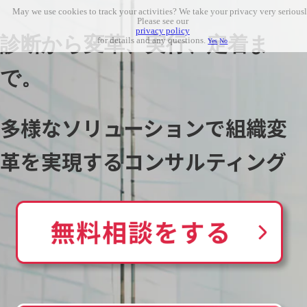
May we use cookies to track your activities? We take your privacy very seriousl
Please see our
privacy policy
診断から変革、実行、定着ま
for details and any questions.
Yes
No
で。
多様なソリューションで組織変
革を実現するコンサルティング