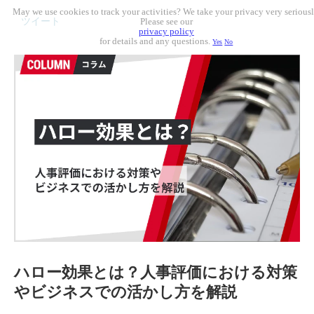
May we use cookies to track your activities? We take your privacy very seriousl
ツイート
Please see our
privacy policy
for details and any questions.
Yes
No
ハロー効果とは？人事評価における対策
やビジネスでの活かし方を解説