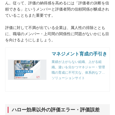
ん。従って、評価の納得感を高めるには「評価者の決断を信
頼できる」というメンバーと評価者間の信頼関係が醸成され
ていることもまた重要です。
評価に対して不満が出ている企業は、属人性の排除ととも
に、職場のメンバー・上司間の関係性に問題がないかにも目
を向けるようにしましょう。
マネジメント育成の手引き
業績が上がらない組織、上がる組
織。違いを分かつマネジャー・管理
職の育成に不可欠な、体系的なフレ
ームワークと実践のポイントとは。
ソリューションサイト
組織人事のプロフェッショナルファ
ーム、リンクアンドモチベーション
独自の視点で徹底解説。
ハロー効果以外の評価エラー・評価誤差