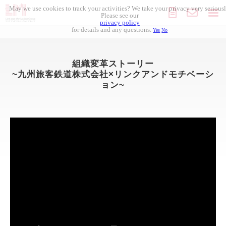
May we use cookies to track your activities? We take your privacy very seriousl
Please see our
privacy policy
for details and any questions.
Yes
No
組織開発
組織変革ストーリー
人材採用
~九州旅客鉄道株式会社×リンクアンドモチベーシ
ョン~
人材開発
導入事例
セミナー
コラム記事
お役立ち資料