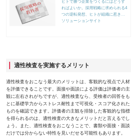
ヒトで勝つ企業をつくるにはどうす
ればよいか。採用戦略に求められる4
つの逆転発想、ヒトが組織に惹きつ
けられる4つの要因、オープンな時代
ソリューションサイト
に求められる組織開発など、組織人
事のプロフェッショナルファーム、
リンクアンドモチベーション独自の
視点で解説。
適性検査を実施するメリット
適性検査をおこなう最大のメリットは、客観的な視点で人材
を評価できることです。面接や面談による評価は評価者の主
観に左右されがちですが、適性検査なら、受検者の回答をも
とに基礎学力からストレス耐性まで可視化・スコア化された
ものを確認できます。評価者の主観を排除した客観的な指標
を得られるのは、適性検査の大きなメリットだと言えるでし
ょう。また、適性検査をおこなうことで、書類や面接・面談
だけでは分からない特性を見いだせる可能性もあります。