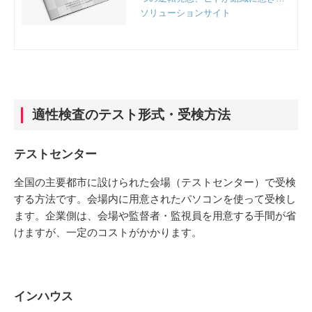
けられる4つの要因、オープンな時代
ソリューションサイト
に求められる組織開発など、組織人
事のプロフェッショナルファーム、
リンクアンドモチベーション独自の
視点で解説。
適性検査のテスト形式・受検方法
テストセンター
全国の主要都市に設けられた会場（テストセンター）で受検
する方法です。会場内に用意されたパソコンを使って受検し
ます。企業側は、会場や監督者・監視員を用意する手間が省
けますが、一定のコストがかかります。
インハウス