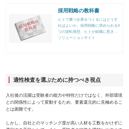
採用戦略の教科書
ヒトで勝つ企業をつくるにはどうす
ればよいか。採用戦略に求められる4
つの逆転発想、ヒトが組織に惹きつ
けられる4つの要因、オープンな時代
ソリューションサイト
に求められる組織開発など、組織人
事のプロフェッショナルファーム、
リンクアンドモチベーション独自の
視点で解説。
適性検査を選ぶために持つべき視点
入社後の活躍は受験者の能力や特性だけではなく、外部環境
との関係性によって変動するため、要素還元的に見極めるこ
とは困難です。
しかし、自社とのマッチング度が高い人材を工数をかけずに