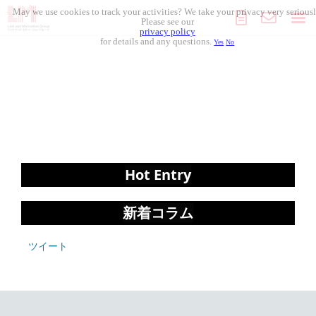
May we use cookies to track your activities? We take your privacy very seriousl
Please see our
privacy policy
for details and any questions.
Yes
No
組織開発
人材採用
人材開発
Hot Entry
導入事例
新着コラム
セミナー
ツイート
コラム記事
お役立ち資料