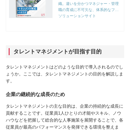
織。違いを分かつマネジャー・管理
職の育成に不可欠な、体系的なフレ
ームワークと実践のポイントとは。
ソリューションサイト
組織人事のプロフェッショナルファ
ーム、リンクアンドモチベーション
独自の視点で徹底解説。
タレントマネジメントが目指す目的
タレントマネジメントはどのような目的で導入されるのでし
ょうか。ここでは、タレントマネジメントの目的を解説しま
す。
企業の継続的な成長のため
タレントマネジメントの主な目的は、企業の持続的な成長に
貢献することです。従業員1人ひとりの才能やスキル、ノウ
ハウなどを把握して総合的な人事施策を展開することで、各
従業員が最高のパフォーマンスを発揮できる環境を整えま