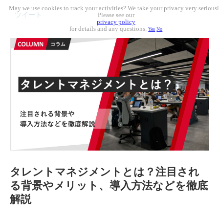
May we use cookies to track your activities? We take your privacy very seriousl
ツイート
Please see our
privacy policy
for details and any questions.
Yes
No
タレントマネジメントとは？注目され
る背景やメリット、導入方法などを徹底
解説