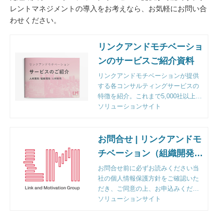
レントマネジメントの導入をお考えなら、お気軽にお問い合
わせください。
リンクアンドモチベーショ
ンのサービスご紹介資料
リンクアンドモチベーションが提供
する各コンサルティングサービスの
特徴を紹介。これまで5,000社以上の
企業様のご支援をする中で明らかに
ソリューションサイト
なった課題解決のポイントとフレー
ムワークも収録。
お問合せ | リンクアンドモ
チベーション（組織開発・
人材育成・研修）
お問合せ前に必ずお読みください当
社の個人情報保護方針をご確認いた
だき、ご同意の上、お申込みくださ
い。
ソリューションサイト