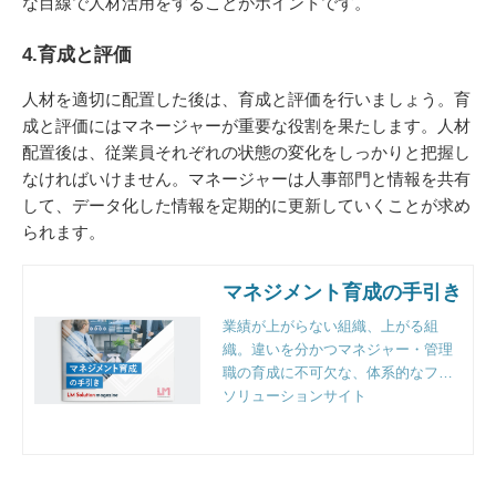
な目線で人材活用をすることがポイントです。
4.育成と評価
人材を適切に配置した後は、育成と評価を行いましょう。育
成と評価にはマネージャーが重要な役割を果たします。人材
配置後は、従業員それぞれの状態の変化をしっかりと把握し
なければいけません。マネージャーは人事部門と情報を共有
して、データ化した情報を定期的に更新していくことが求め
られます。
マネジメント育成の手引き
業績が上がらない組織、上がる組
織。違いを分かつマネジャー・管理
職の育成に不可欠な、体系的なフレ
ームワークと実践のポイントとは。
ソリューションサイト
組織人事のプロフェッショナルファ
ーム、リンクアンドモチベーション
独自の視点で徹底解説。