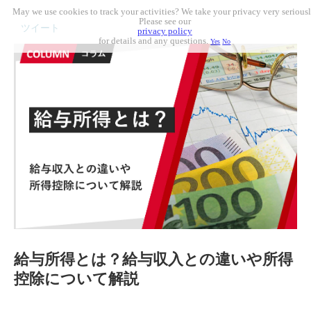
May we use cookies to track your activities? We take your privacy very seriousl
Please see our
ツイート
privacy policy
for details and any questions.
Yes
No
給与所得とは？給与収入との違いや所得
控除について解説