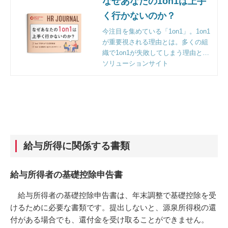
なぜあなたの1on1は上手
く行かないのか？
今注目を集めている「1on1」。1on1
が重要視される理由とは。多くの組
織で1on1が失敗してしまう理由と効
果的に1on1を行うためのノウハウを
ソリューションサイト
解説。
給与所得に関係する書類
給与所得者の基礎控除申告書
給与所得者の基礎控除申告書は、年末調整で基礎控除を受
けるために必要な書類です。提出しないと、源泉所得税の還
付がある場合でも、還付金を受け取ることができません。