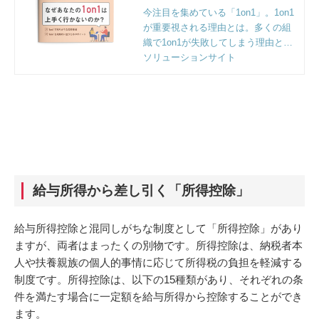
今注目を集めている「1on1」。1on1
が重要視される理由とは。多くの組
織で1on1が失敗してしまう理由と効
果的に1on1を行うためのノウハウを
ソリューションサイト
解説。
給与所得から差し引く「所得控除」
給与所得控除と混同しがちな制度として「所得控除」があり
ますが、両者はまったくの別物です。所得控除は、納税者本
人や扶養親族の個人的事情に応じて所得税の負担を軽減する
制度です。所得控除は、以下の15種類があり、それぞれの条
件を満たす場合に一定額を給与所得から控除することができ
ます。