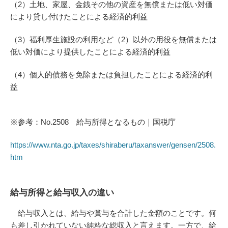
（2）土地、家屋、金銭その他の資産を無償または低い対価
により貸し付けたことによる経済的利益
（3）福利厚生施設の利用など（2）以外の用役を無償または
低い対価により提供したことによる経済的利益
（4）個人的債務を免除または負担したことによる経済的利
益
※参考：No.2508 給与所得となるもの｜国税庁
https://www.nta.go.jp/taxes/shiraberu/taxanswer/gensen/2508.
htm
給与所得と給与収入の違い
給与収入とは、給与や賞与を合計した金額のことです。何
も差し引かれていない純粋な総収入と言えます。一方で、給