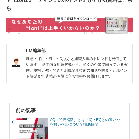
▼【1on1ミーティングのポイント】が分かる資料はこち
ら
LM編集部
理念・採用・風土・制度など組織人事のトレンドを発信して
います。 基本的な用語解説から、多くの企業で陥っている実
態、 弊社が培ってきた組織変革技術の知見を踏まえたポイン
ト解説まで 皆様のお役に立ち情報をお届けします。
前の記事
AQ（逆境指数）とは？IQ・EQとの違いや
指数レベルについて徹底解説