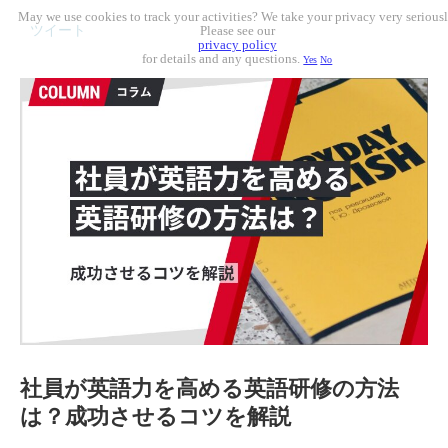
May we use cookies to track your activities? We take your privacy very seriousl
ツイート
Please see our
privacy policy
for details and any questions.
Yes
No
社員が英語力を高める英語研修の方法
は？成功させるコツを解説