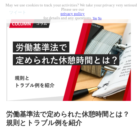
May we use cookies to track your activities? We take your privacy very seriousl
Please see our
ツイート
privacy policy
for details and any questions.
Yes
No
労働基準法で定められた休憩時間とは？
規則とトラブル例を紹介