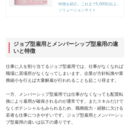
特徴を紹介。これまで5,000社以上の
企業様のご支援をする中で明らかに
ソリューションサイト
なった課題解決のポイントとフレー
ムワークも収録。
ジョブ型雇用とメンバーシップ型雇用の違
いと特徴
仕事に人を割り当てるジョブ型雇用では、仕事がなくなれば
職場に居場所がなくなってしまいます。企業が方針転換や業
務縮小を行えば大量解雇が行われることも起こり得ます。
一方、メンバーシップ型雇用では仕事がなくなっても配置転
換により雇用が確保されるのが通常です。またスキルだけで
なくポテンシャルもみられるため、職務能力・経験に欠ける
若者も仕事につきやすいです。ジョブ型雇用とメンバーシッ
プ型雇用の違いは以下の通りです。