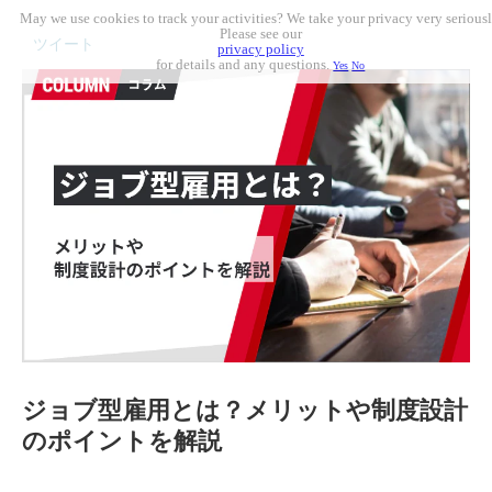
May we use cookies to track your activities? We take your privacy very seriousl
Please see our
ツイート
privacy policy
for details and any questions.
Yes
No
ジョブ型雇用とは？メリットや制度設計
のポイントを解説