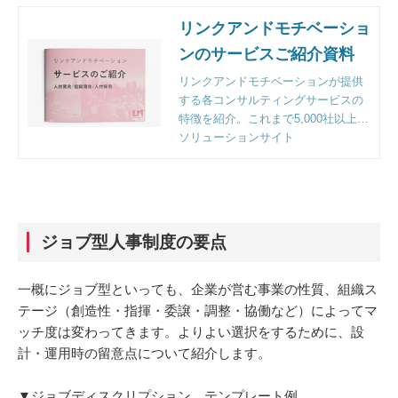
リンクアンドモチベーショ
ンのサービスご紹介資料
リンクアンドモチベーションが提供
する各コンサルティングサービスの
特徴を紹介。これまで5,000社以上の
企業様のご支援をする中で明らかに
ソリューションサイト
なった課題解決のポイントとフレー
ムワークも収録。
ジョブ型人事制度の要点
一概にジョブ型といっても、企業が営む事業の性質、組織ス
テージ（創造性・指揮・委譲・調整・協働など）によってマ
ッチ度は変わってきます。よりよい選択をするために、設
計・運用時の留意点について紹介します。
▼ジョブディスクリプション テンプレート例