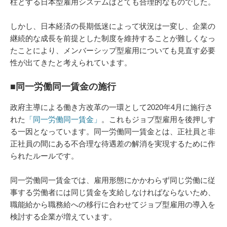
柱とする日本型雇用システムはとても合理的なものでした。
しかし、日本経済の長期低迷によって状況は一変し、企業の
継続的な成長を前提とした制度を維持することが難しくなっ
たことにより、メンバーシップ型雇用についても見直す必要
性が出てきたと考えられています。
■同一労働同一賃金の施行
政府主導による働き方改革の一環として2020年4月に施行さ
れた
「同一労働同一賃金」
。これもジョブ型雇用を後押しす
る一因となっています。同一労働同一賃金とは、正社員と非
正社員の間にある不合理な待遇差の解消を実現するために作
られたルールです。
同一労働同一賃金では、雇用形態にかかわらず同じ労働に従
事する労働者には同じ賃金を支給しなければならないため、
職能給から職務給への移行に合わせてジョブ型雇用の導入を
検討する企業が増えています。