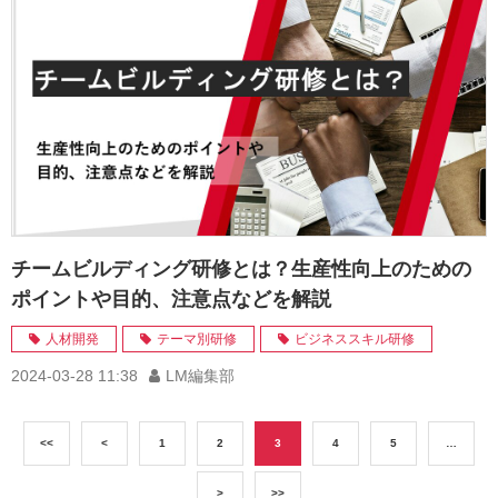
チームビルディング研修とは？生産性向上のための
ポイントや目的、注意点などを解説
人材開発
テーマ別研修
ビジネススキル研修
2024-03-28 11:38
LM編集部
<<
<
1
2
3
4
5
…
>
>>