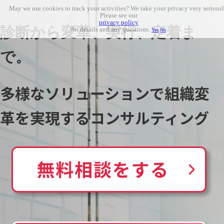
May we use cookies to track your activities? We take your privacy very seriousl
Please see our
privacy policy
診断から変革、実行、定着ま
for details and any questions.
Yes
No
で。
多様なソリューションで組織変
革を実現するコンサルティング