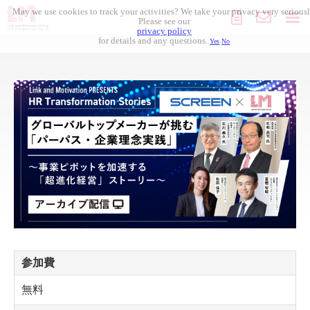
May we use cookies to track your activities? We take your privacy very seriousl
Please see our
privacy policy
for details and any questions.
Yes
No
組織開発
人材採用
人材開発
導入事例
セミナー
コラム記事
参加費
無料
お役立ち資料