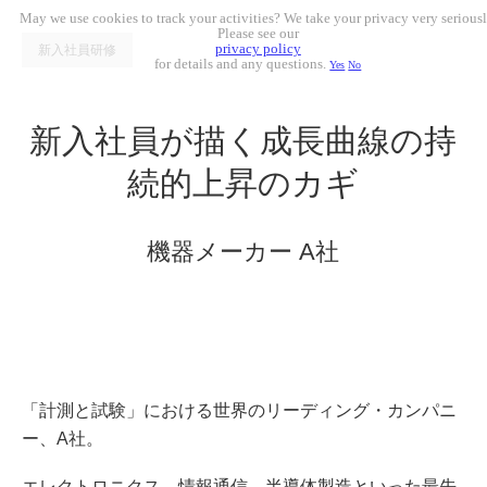
May we use cookies to track your activities? We take your privacy very seriousl
Please see our
privacy policy
新入社員研修
for details and any questions.
Yes
No
新入社員が描く成長曲線の持
続的上昇のカギ
機器メーカー A社
「計測と試験」における世界のリーディング・カンパニ
ー、A社。
エレクトロニクス、情報通信、半導体製造といった最先