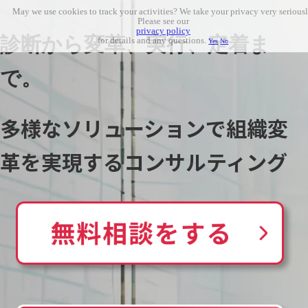
May we use cookies to track your activities? We take your privacy very seriousl
Please see our
privacy policy
診断から変革、実行、定着ま
for details and any questions.
Yes
No
で。
多様なソリューションで組織変
革を実現するコンサルティング