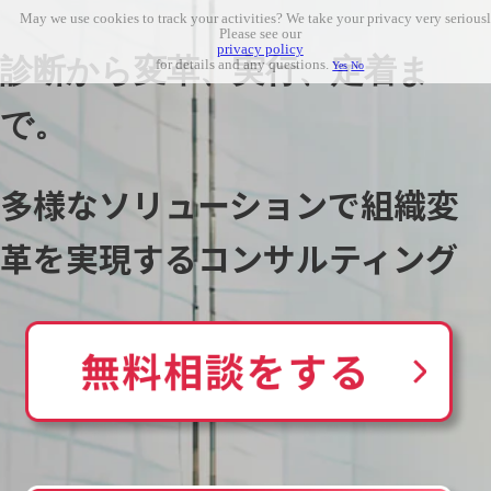
May we use cookies to track your activities? We take your privacy very seriousl
Please see our
privacy policy
診断から変革、実行、定着ま
for details and any questions.
Yes
No
で。
多様なソリューションで組織変
革を実現するコンサルティング