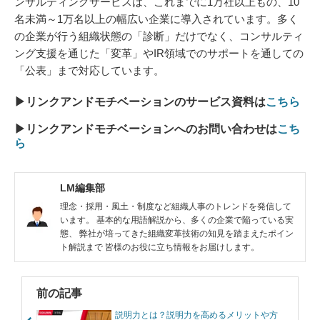
ンサルティングサービスは、これまでに1万社以上もの、10
名未満～1万名以上の幅広い企業に導入されています。多く
の企業が行う組織状態の「診断」だけでなく、コンサルティ
ング支援を通じた「変革」やIR領域でのサポートを通しての
「公表」まで対応しています。
▶リンクアンドモチベーションのサービス資料は
こちら
▶リンクアンドモチベーションへのお問い合わせは
こち
ら
LM編集部
理念・採用・風土・制度など組織人事のトレンドを発信して
います。 基本的な用語解説から、多くの企業で陥っている実
態、 弊社が培ってきた組織変革技術の知見を踏まえたポイン
ト解説まで 皆様のお役に立ち情報をお届けします。
前の記事
説明力とは？説明力を高めるメリットや方