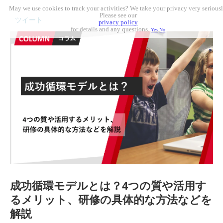
May we use cookies to track your activities? We take your privacy very seriousl
Please see our
ツイート
privacy policy
for details and any questions.
Yes
No
成功循環モデルとは？4つの質や活用す
るメリット、研修の具体的な方法などを
解説