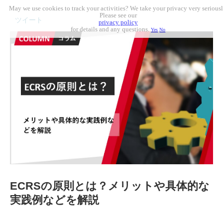
May we use cookies to track your activities? We take your privacy very seriousl
Please see our
ツイート
privacy policy
for details and any questions.
Yes
No
ECRSの原則とは？メリットや具体的な
実践例などを解説