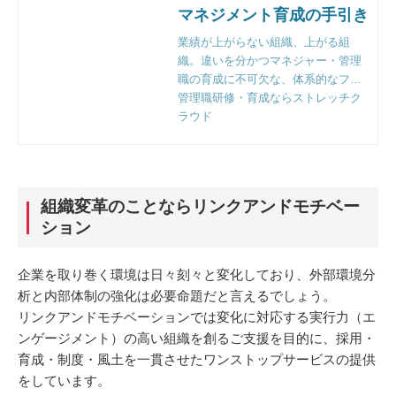
マネジメント育成の手引き
業績が上がらない組織、上がる組
織。違いを分かつマネジャー・管理
職の育成に不可欠な、体系的なフレ
ームワークと実践のポイントとは。
管理職研修・育成ならストレッチク
組織人事のプロフェッショナルファ
ラウド
ーム、リンクアンドモチベーション
独自の視点で徹底解説。
組織変革のことならリンクアンドモチベー
ション
企業を取り巻く環境は日々刻々と変化しており、外部環境分
析と内部体制の強化は必要命題だと言えるでしょう。
リンクアンドモチベーションでは変化に対応する実行力（エ
ンゲージメント）の高い組織を創るご支援を目的に、採用・
育成・制度・風土を一貫させたワンストップサービスの提供
をしています。