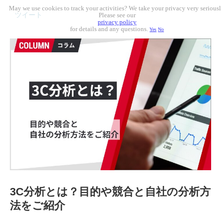
May we use cookies to track your activities? We take your privacy very seriousl
ツイート
Please see our
privacy policy
for details and any questions.
Yes
No
3C分析とは？目的や競合と自社の分析方
法をご紹介