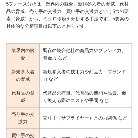
5フォース分析は、業界内の競合、新規参入者の脅威、代替
品の脅威、売り手の交渉力、買い手の交渉力という5つの要
素（脅威）から、ミクロ環境を分析する手法です。5要素の
具体的な分析項目は以下のとおりです。
業界内の競
既存の競合他社の商品力やブランド力、
合
資金力 など
新規参入者
新規参入者の技術力や商品力、ブランド
の脅威
力 など
代替品の脅
代替品の有無、代替品の機能や品質、乗
威
り換える際のコストや手間 など
売り手の交
売り手（サプライヤー）との力関係 など
渉力
買い手の交