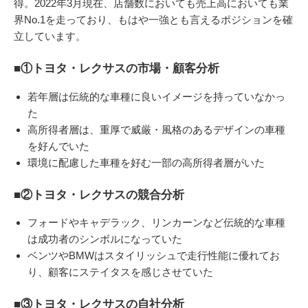
得。2022年3月現在、店舗数においても売上高においても業
界No.1を走っており、もはや一強とも言えるポジションを確
立しています。
■①トヨタ・レクサスの市場・顧客分析
若年層は伝統的な車種に良いイメージを持っていなかっ
た
高所得者層は、重厚で威厳・風格のあるデザインの車種
を好んでいた
環境に配慮した車種を好む一部の高所得者層がいた
■②トヨタ・レクサスの競合分析
フォードやキャデラック、リンカーンなど伝統的な車種
は成功者のシンボルになっていた
ベンツやBMWはスタイリッシュで走行性能に優れてお
り、顧客にステイタスを感じさせていた
■③トヨタ・レクサスの自社分析