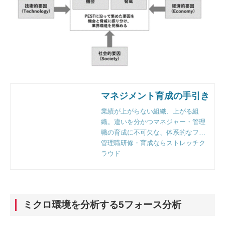
マネジメント育成の手引き
業績が上がらない組織、上がる組
織。違いを分かつマネジャー・管理
職の育成に不可欠な、体系的なフレ
ームワークと実践のポイントとは。
管理職研修・育成ならストレッチク
組織人事のプロフェッショナルファ
ラウド
ーム、リンクアンドモチベーション
独自の視点で徹底解説。
ミクロ環境を分析する5フォース分析