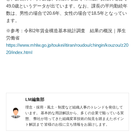
49.0歳というデータが出ています。なお、課長の平均勤続年
数は、男性の場合で20.6年、女性の場合で18.5年となってい
ます。
※参考：令和2年賃金構造基本統計調査 結果の概況｜厚生
労働省
https://www.mhlw.go.jp/toukei/itiran/roudou/chingin/kouzou/z20
20/index.html
LM編集部
理念・採用・風土・制度など組織人事のトレンドを発信して
います。 基本的な用語解説から、多くの企業で陥っている実
態、 弊社が培ってきた組織変革技術の知見を踏まえたポイン
ト解説まで 皆様のお役に立ち情報をお届けします。