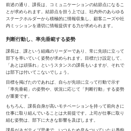
前述の通り、課長は、コミュニケーションの結節点になるこ
とが求められます。結節点を担う上では、社内外のあらゆる
ステークホルダーから積極的に情報収集し、顧客ニーズや社
内ミッションを適切に情報提供する力が求められます。
判断行動し、率先垂範する姿勢
課長は、課という組織のリーダーであり、常に先頭に立って
部下を率いていく姿勢が求められます。目標だけ設定して、
「あとは頑張れ」というスタンスの課長もいますが、それで
は部下は付いてこないでしょう。
目標を掲げたのであれば、自らが先頭に立って行動で示す
「率先垂範」の姿勢や、状況に応じて「判断行動」する姿勢
が重要です。
もちろん、課長自身が高いモチベーションを持って前向きに
仕事に取り組んでいることは大前提です。上司が仕事に取り
組む姿勢は、部下に大きな影響を及ぼします。
課長がネガティブ思考で、いつもため息をついていたり愚痴