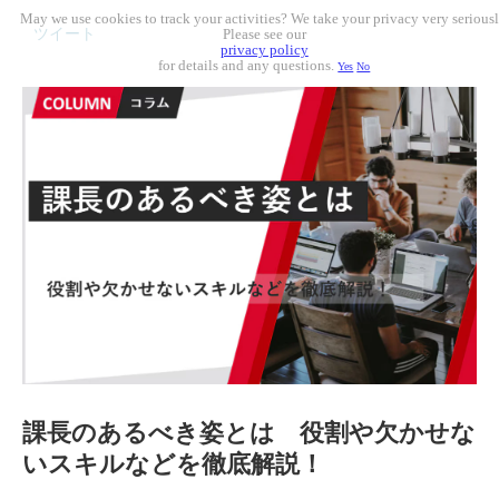
May we use cookies to track your activities? We take your privacy very seriousl
ツイート
Please see our
privacy policy
for details and any questions.
Yes
No
課長のあるべき姿とは 役割や欠かせな
いスキルなどを徹底解説！