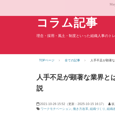
May
コラム記事
理念・採用・風土・制度といった組織人事のト
TOPページ
全ての記事
人手不足が顕著な
人手不足が顕著な業界と
説
2021-10-26 15:52
（更新：
2025-10-15 16:17
）
坂
ワークモチベーション
働き方改革
組織づくり
組織