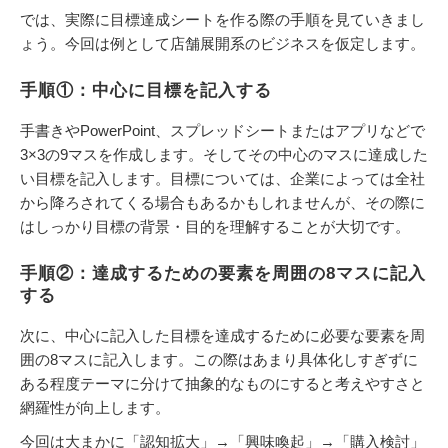
では、実際に目標達成シートを作る際の手順を見ていきまし
ょう。今回は例として店舗展開系のビジネスを仮定します。
手順①：中心に目標を記入する
手書きやPowerPoint、スプレッドシートまたはアプリなどで
3×3の9マスを作成します。そしてその中心のマスに達成した
い目標を記入します。目標については、企業によっては全社
から降ろされてくる場合もあるかもしれませんが、その際に
はしっかり目標の背景・目的を理解することが大切です。
手順②：達成するための要素を周囲の8マスに記入
する
次に、中心に記入した目標を達成するために必要な要素を周
囲の8マスに記入します。この際はあまり具体化しすぎずに
ある程度テーマに分けて抽象的なものにすると考えやすさと
網羅性が向上します。
今回は大まかに「認知拡大」→「興味喚起」→「購入検討」