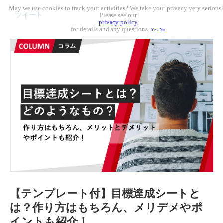
May we use cookies to track your activities? We take your privacy very seriousl
ツイート
Please see our
privacy policy
for details and any questions.
Yes
No
【テンプレート付】目標達成シートと
は？作り方はもちろん、メリデメやポ
イントも紹介！