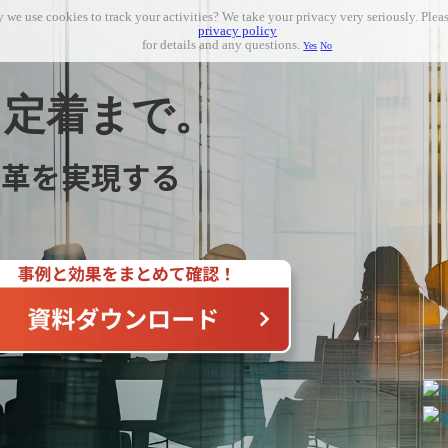
 we use cookies to track your activities? We take your privacy very seriously. Pleas
privacy policy
for details and any questions.
Yes
No
、定着まで。
変革を実現する