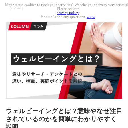
May we use cookies to track your activities? We take your privacy very seriousl
ツイート
Please see our
privacy policy
for details and any questions.
Yes
No
ウェルビーイングとは？意味やなぜ注目
されているのかを簡単にわかりやすく
説明