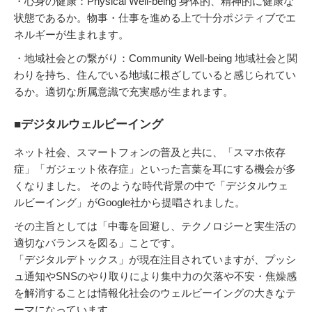
・心身の健康：Physical Well-being 身体的、精神的に健康な
状態であるか。物事・仕事を進める上で十分ポジティブでエ
ネルギーが生まれます。
・地域社会との繋がり：Community Well-being 地域社会と関
わりを持ち、住んでいる地域に根ざしていると感じられてい
るか。適切な所属意識で充実感が生まれます。
■デジタルウェルビーイング
ネット社会、スマートフォンの普及と共に、「スマホ依存
症」「ガジェット依存症」といった言葉を耳にする機会が多
くなりました。 そのような時代背景の中で「デジタルウェ
ルビーイング」がGoogle社から提唱されました。
その主旨としては「中毒を回避し、テクノロジーと実生活の
適切なバランスを図る」ことです。
「デジタルデトックス」が現在注目されていますが、プッシ
ュ通知やSNSのやり取りにより集中力の欠落や不安・焦燥感
を解消することは情報化社会のウェルビーイングの大きなテ
ーマになっています。