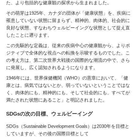
た、より包括的な健康観の探求から生まれました。
その萌芽は1925年、カナダの団体が「健康状態」を、疾病に
罹患していない状態に留まらず、精神的、肉体的、社会的に
良好な状態、すなわちウェルビーイングな状態として捉え直
したことに遡ります。
この先駆的な定義は、従来の疾病中心の健康観から、よりポ
ジティブで全体的な視点への転換を示唆するものでした。こ
の考え方は、第二次世界大戦後の国際的な潮流の中で、さら
に発展し、広く認知されるようになります。
1946年には、世界保健機関（WHO）の憲章において、「健
康とは、病気ではないとか、弱っていないということではな
く、肉体的にも、精神的にも、そして社会的にも、すべてが
満たされた状態にあること」と明記されました。
SDGsの次の目標、ウェルビーイング
SDGs（Sustainable Development Goals）は2030年を目標と
していますが、その後の国際目標として