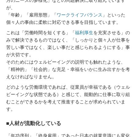
方のニーズの多様化」などの問題解決に取り組んでいます
が、
「年齢」「雇用形態」「
ワークライフバランス
」といった
個々人の事由に柔軟に対応できる事を目指しています。
これは「労働時間を短くする」「
福利厚生
を充実させる」の
みで解決できるものではなく、「しっかりと個々人が仕事を
苦しい事ではなく、楽しい事だと感じられるようにする」事
が大切です。
そのためにはウェルビーイングの説明でも触れたような、
「精神的」「社会的」な充足・幸福をいかに生み出すかを考
えなければなりません。
どのような労働環境であれば、従業員が幸福である（ウェル
ビーイングな状態である）と感じて、能動的に仕事に取り組
むことができるかを考えて推進することが求められていま
す。
■人材が流動化している
「年功序列」「終身雇用」であった日本の就業意識にも変化