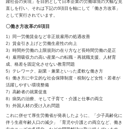
躍社会の実現」を目的として日本企業の労働環境の大幅な見
直しを行い、それは下記の9項目を軸にして「働き方改革」
として実行されています。
〇働き方改革の9項目
1）同一労働賃金など非正規雇用の処遇改善
2）賃金引き上げと労働生産性の向上
3）時間外労働の上限規則の在り方など長時間労働の是正
4）雇用吸収力の高い産業への転職・再就職支援、人材育
成、格差を固定化させない教育問題
5）テレワーク、副業・兼業といった柔軟な働き方
6）働き方に中立的な社会保障制度・税制など女性・若者が
活躍しやすい環境整備
7）高齢者の就業促進
8）病気の治療、そして子育て・介護と仕事の両立
9）外国人材の受け入れ問題
これに併せて厚生労働省が発表したように、「少子高齢化に
伴う生産年齢人口の減少」「育児や介護との両立など、働き