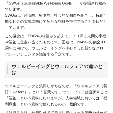
「SWGs（Sustainable Well-being Goals）」が提唱され始め
ています。
​SWGsは、経済的、環境的、社会的な側面を統合し、持続可
能な社会の実現に向けて新たな指針を提供することを目的と
しています。​
この概念は、SDGsの枠組みを超えて、より深く人間の幸福
や福祉に焦点を当てたものです。​国連は、2045年の創設100
周年に向けて、ウェルビーイングを中心とした新たなグロー
バル・アジェンダを議論する予定です。
ウェルビーイングとウェルフェアの違いと
は
ウェルビーイングと混同しがちなのが、「ウェルフェア（英
語：welfare）」という言葉です。ウェルフェアは直訳すると
「福祉」という意味になりますが、人事領域においては「福
利厚生」という意味で使われるのが一般的です。
福利厚生とは、給与以外で従業員に提供される報酬やサービ