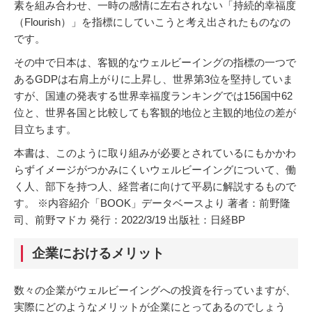
素を組み合わせ、一時の感情に左右されない「持続的幸福度
（Flourish）」を指標にしていこうと考え出されたものなの
です。
その中で日本は、客観的なウェルビーイングの指標の一つで
あるGDPは右肩上がりに上昇し、世界第3位を堅持していま
すが、国連の発表する世界幸福度ランキングでは156国中62
位と、世界各国と比較しても客観的地位と主観的地位の差が
目立ちます。
本書は、このように取り組みが必要とされているにもかかわ
らずイメージがつかみにくいウェルビーイングについて、働
く人、部下を持つ人、経営者に向けて平易に解説するもので
す。 ※内容紹介「BOOK」データベースより 著者：前野隆
司、前野マドカ 発行：2022/3/19 出版社：日経BP​​​​​​​
企業におけるメリット
数々の企業がウェルビーイングへの投資を行っていますが、
実際にどのようなメリットが企業にとってあるのでしょう