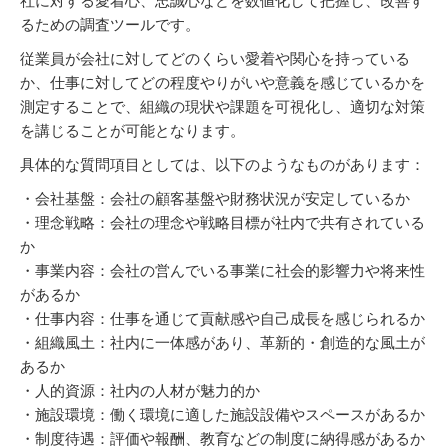
社に対する愛着心、忠誠心などを数値化して把握し、改善す
るための調査ツールです。
従業員が会社に対してどのくらい愛着や関心を持っている
か、仕事に対してどの程度やりがいや意義を感じているかを
測定することで、組織の現状や課題を可視化し、適切な対策
を講じることが可能となります。​
具体的な質問項目としては、以下のようなものがあります：​
・会社基盤：会社の顧客基盤や財務状況が安定しているか
・理念戦略：会社の理念や戦略目標が社内で共有されている
か
・事業内容：会社の営んでいる事業に社会的影響力や将来性
があるか
・仕事内容：仕事を通じて貢献感や自己成長を感じられるか
・組織風土：社内に一体感があり、革新的・創造的な風土が
あるか
・人的資源：社内の人材が魅力的か
・施設環境：働く環境に適した施設設備やスペースがあるか
・制度待遇：評価や報酬、教育などの制度に納得感があるか​