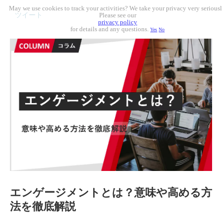
May we use cookies to track your activities? We take your privacy very seriousl
ツイート
Please see our
privacy policy
for details and any questions.
Yes
No
エンゲージメントとは？意味や高める方
法を徹底解説