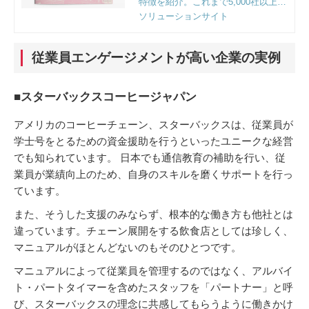
特徴を紹介。これまで5,000社以上の
企業様のご支援をする中で明らかに
ソリューションサイト
なった課題解決のポイントとフレー
ムワークも収録。
従業員エンゲージメントが高い企業の実例
■スターバックスコーヒージャパン
アメリカのコーヒーチェーン、スターバックスは、従業員が
学士号をとるための資金援助を行うといったユニークな経営
でも知られています。 日本でも通信教育の補助を行い、従
業員が業績向上のため、自身のスキルを磨くサポートを行っ
ています。
また、そうした支援のみならず、根本的な働き方も他社とは
違っています。チェーン展開をする飲食店としては珍しく、
マニュアルがほとんどないのもそのひとつです。
マニュアルによって従業員を管理するのではなく、アルバイ
ト・パートタイマーを含めたスタッフを「パートナー」と呼
び、スターバックスの理念に共感してもらうように働きかけ