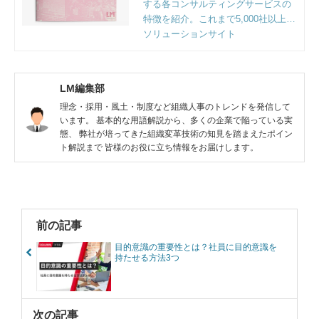
する各コンサルティングサービスの
特徴を紹介。これまで5,000社以上の
企業様のご支援をする中で明らかに
ソリューションサイト
なった課題解決のポイントとフレー
ムワークも収録。
LM編集部
理念・採用・風土・制度など組織人事のトレンドを発信して
います。 基本的な用語解説から、多くの企業で陥っている実
態、 弊社が培ってきた組織変革技術の知見を踏まえたポイン
ト解説まで 皆様のお役に立ち情報をお届けします。
前の記事
目的意識の重要性とは？社員に目的意識を
持たせる方法3つ
次の記事