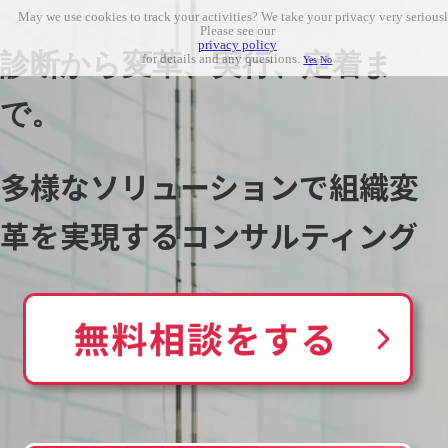
May we use cookies to track your activities? We take your privacy very seriousl
Please see our
privacy policy
診断から変革、実行、定着ま
for details and any questions.
Yes
No
で。
多様なソリューションで組織変
革を実現するコンサルティング