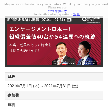
May we use cookies to track your activities? We take your privacy very seriousl
Please see our
privacy policy
for details and any questions.
Yes
No
日程
2021年7月1日 (木) ～2021年7月31日 (土)
参加費
無料