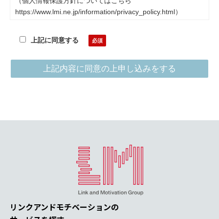
（個人情報保護方針についてはこちら
https://www.lmi.ne.jp/information/privacy_policy.html）
2.ご記入いただいた個人情報につきましては、厳正な管理の
上記に同意する
下でお取扱いし、モチベーションクラウドシリーズ（以下
「当サービス」といいます）に関するご連絡・当サービスに
関するご案内・その他当社が展開する新たな商品、サービス
に関するご案内、マーケティングに利用させていただきま
す。担当より連絡させて頂くことがございますので予めご了
承くださいませ。事前にご了解なく他の目的で利用・提供す
ることはございません。個人情報の取扱いを委託する場合
は、当社の厳正な管理の下で行います。
3.当社は、当社のグループ会社との間で個人情報を共同利用
することがあります。
(1) 共同利用する個人情報の項目
当フォームにてご入力いただいた各項目（氏名・勤務先・所
属・肩書等を含みます）、住所、電話番号、ファックス番
号、メールアドレス等）
リンクアンドモチベーションの
(2) 共同利用する者の範囲