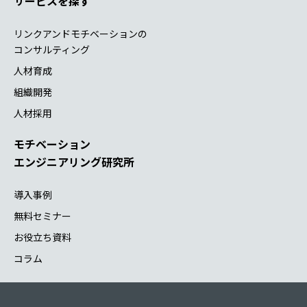
サービスを探す
当グループ各社（最新のグループ会社についてはこちら
https://www.lmi.ne.jp/companydata/overview.html ）
リンクアンドモチベーションの
(3) 共同利用する者の利用目的
コンサルティング
上記利用目的の範囲内において、必要な限り共同利用するこ
人材育成
とがあります。
(4) 共同利用する個人情報の管理責任者
組織開発
株式会社リンクアンドモチベーション
人材採用
(5) 取得方法
原則として、暗号化等によって秘匿化したウェブシステムに
モチベーション
よって共有します。
エンジニアリング研究所
4.個人情報の開示、訂正等の手続きについては、個人情報保
導入事例
護方針（4.開示、訂正等の手続きについて）に従って、お手
続きをお願いいたします。
無料セミナー
また、当社からの各種ご連絡が不要な場合、恐れ入ります
お役立ち資料
が、以下の宛先にご連絡ください
コラム
E-Mail：mcs@lmi.ne.jp