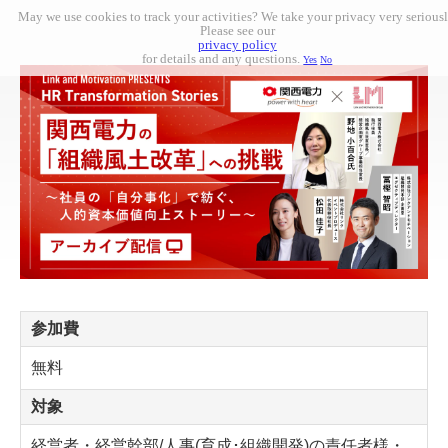
May we use cookies to track your activities? We take your privacy very seriousl
Please see our
privacy policy
for details and any questions.
Yes
No
参加費
無料
対象
経営者・経営幹部/人事(育成･組織開発)の責任者様・