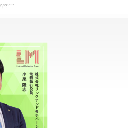
e see our
ント～