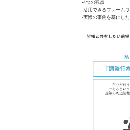
‐4つの観点
‐活用できるフレーム
‐実際の事例を基にし