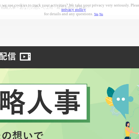
 we use cookies to track your activities? We take your privacy very seriously. Pleas
 戦略人事～あなたの想いで上司・経営を動かす技術～
privacy policy
for details and any questions.
Yes
No