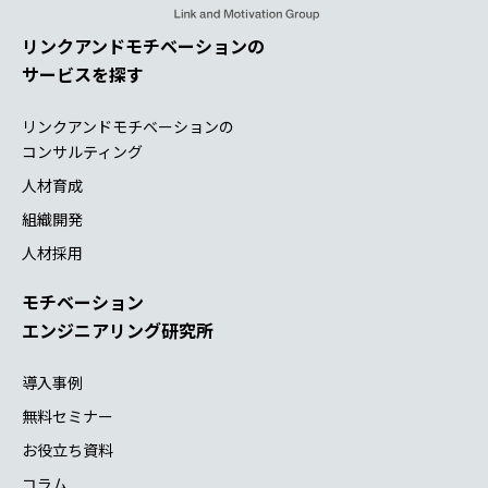
とがあります。
(4) 共同利用する個人情報の管理責任者
リンクアンドモチベーションの
株式会社リンクアンドモチベーション
サービスを探す
(5) 取得方法
原則として、暗号化等によって秘匿化したウェブシステムに
リンクアンドモチベーションの
よって共有します。
コンサルティング
人材育成
個人情報の開示、訂正等の手続きについては、個人情報保護
方針（4.開示、訂正等の手続きについて）に従って、お手続
組織開発
きをお願いいたします。
人材採用
また、当社からの各種ご連絡が不要な場合、恐れ入ります
が、以下の宛先にご連絡ください
モチベーション
lmi-solution@lmi.ne.jp
エンジニアリング研究所
導入事例
無料セミナー
お役立ち資料
コラム