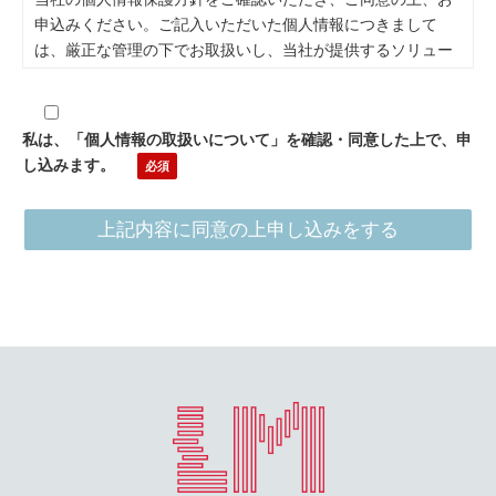
申込みください。ご記入いただいた個人情報につきまして
は、厳正な管理の下でお取扱いし、当社が提供するソリュー
ション（以下「当サービス」といいます）に関するご連絡・
当サービスに関するご案内・その他当社が展開する新たな商
品、サービスに関するご案内、マーケティングに利用させて
私は、「個人情報の取扱いについて」を確認・同意した上で、申
いただきます。事前にご了解なく他の目的で利用・提供する
し込みます。
ことはございません。個人情報の取扱いを委託する場合は、
当社の厳正な管理の下で行います。
当社は、当社のグループ会社との間で個人情報を共同利用す
ることがあります。
(1) 共同利用する個人情報の項目
当フォームにてご入力いただいた各項目（氏名・勤務先・所
属・肩書等を含みます）、住所、電話番号、ファックス番
号、メールアドレス等）
(2) 共同利用する者の範囲
当グループ各社（最新のグループ会社についてはこちら）
(3) 共同利用する者の利用目的
上記利用目的の範囲内において、必要な限り共同利用するこ