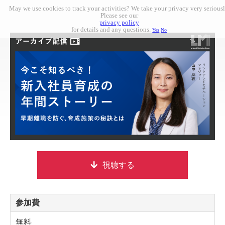
May we use cookies to track your activities? We take your privacy very seriousl
Please see our
privacy policy
for details and any questions.
Yes
No
視聴する
参加費
無料