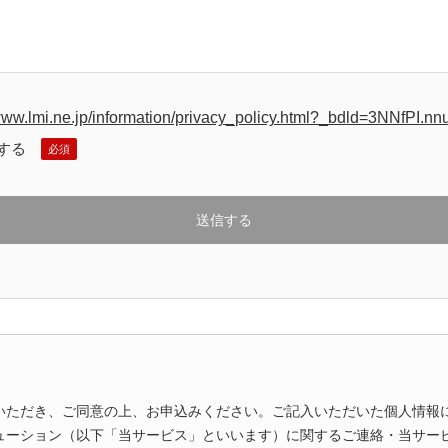
/www.lmi.ne.jp/information/privacy_policy.html?_bdld=3NNfPI.nn
する
いただき、ご同意の上、お申込みください。ご記入いただいた個人情報
ューション（以下「当サービス」といいます）に関するご連絡・当サー