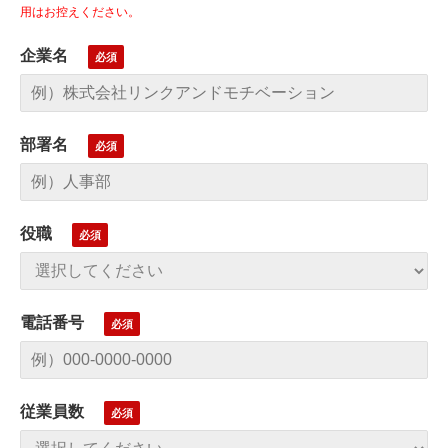
用はお控えください。
企業名
部署名
役職
電話番号
従業員数