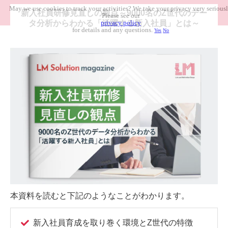
May we use cookies to track your activities? We take your privacy very seriousl
新入社員研修見直しの観点～9000名のZ世代のデー
Please see our
タ分析からわかる「活躍する新入社員」とは～
privacy policy
for details and any questions.
Yes
No
本資料を読むと下記のようなことがわかります。
新入社員育成を取り巻く環境とZ世代の特徴