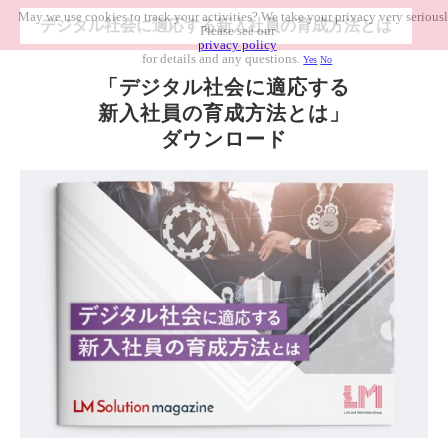
May we use cookies to track your activities? We take your privacy very seriousl
デジタル社会に適応する新入社員の育成方法とは
Please see our
privacy policy
for details and any questions.
Yes
No
「デジタル社会に適応する
新入社員の育成方法とは」
ダウンロード