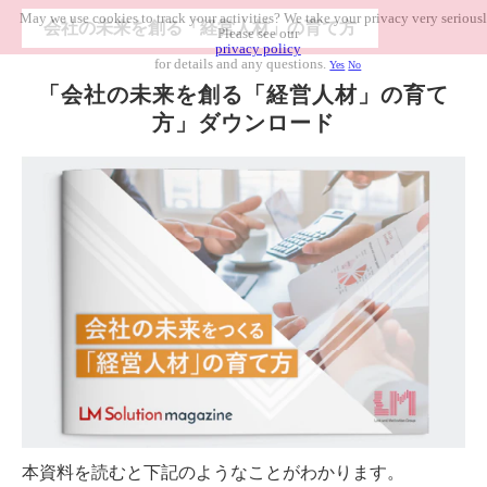
May we use cookies to track your activities? We take your privacy very seriousl
会社の未来を創る「経営人材」の育て方
Please see our
privacy policy
for details and any questions.
Yes
No
「会社の未来を創る「経営人材」の育て
方」ダウンロード
本資料を読むと下記のようなことがわかります。