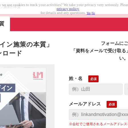
 we use cookies to track your activities? We take your privacy very seriously. Pleas
ン施策の本質
privacy policy
for details and any questions.
Yes
No
質
イン施策の本質」
フォームにご
「資料をメールで受け取る
ンロード
い
姓・名
メールアドレス
※会社でご使用されるメールアドレス