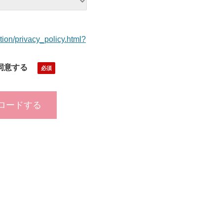
tion/privacy_policy.html?
同意する