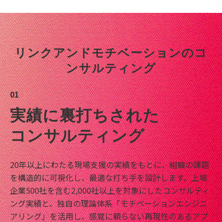
リンクアンドモチベーションのコ
ンサルティング
01
実績に裏打ちされた
コンサルティング
20年以上にわたる現場支援の実績をもとに、組織の課題
を構造的に可視化し、最適な打ち手を設計します。上場
企業500社を含む2,000社以上を対象にしたコンサルティ
ング実績と、独自の理論体系「モチベーションエンジニ
アリング」を活用し、感覚に頼らない再現性のあるアプ