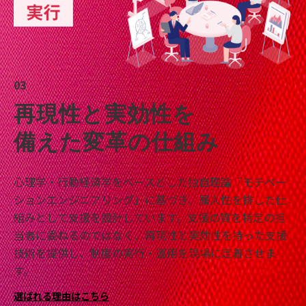
03
再現性と実効性を
備えた変革の仕組み
心理学・行動経済学をベースとした独自理論「モチベー
ションエンジニアリング」に基づき、属人性を排した仕
組みとして支援を設計しています。支援の質を特定の担
当者に委ねるのではなく、再現性と実効性を持った支援
技術を提供し、制度の実行・運用を現場に定着させま
す。
選ばれる理由はこちら