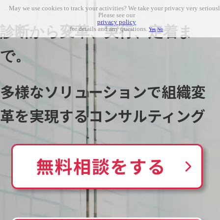
May we use cookies to track your activities? We take your privacy very seriousl
Please see our
privacy policy
診断から変革、実行、定着ま
for details and any questions.
Yes
No
で。
多様なソリューションで組織変
革を実現するコンサルティング